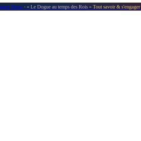
oggen Show
· « Le Dogue au temps des Rois »
Tout savoir & s'engage