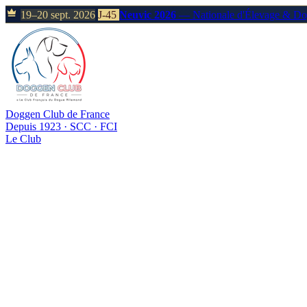
19–20 sept. 2026
J-45
Neuvic 2026
— Nationale d'Élevage & D
Doggen Club de France
Depuis 1923 · SCC · FCI
Le Club