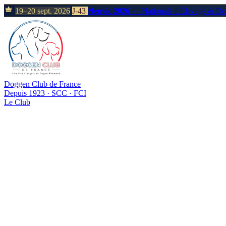
19–20 sept. 2026
J-43
Neuvic 2026
— Nationale d'Élevage & D
Doggen Club de France
Depuis 1923 · SCC · FCI
Le Club