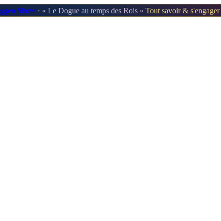
oggen Show
· « Le Dogue au temps des Rois »
Tout savoir & s'engage