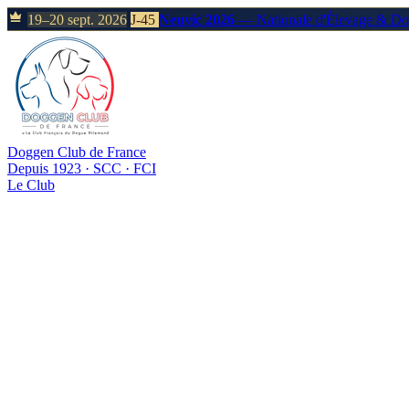
19–20 sept. 2026
J-45
Neuvic 2026
— Nationale d'Élevage & D
Doggen Club de France
Depuis 1923 · SCC · FCI
Le Club