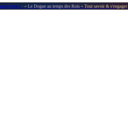
oggen Show
· « Le Dogue au temps des Rois »
Tout savoir & s'engage