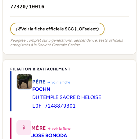
77320/10016
Voir la fiche officielle SCC (LOFselect)
Pédigrée complet sur 5 générations, descendance, tests officiels
enregistrés à la Société Centrale Canine.
FILIATION & RATTACHEMENT
PÈRE
→ voir la fiche
FOCHN
DU TEMPLE SACRE D'HELOISE
LOF 72488/9301
♀
MÈRE
→ voir la fiche
JOSE BONODA