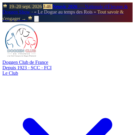
19–20 sept. 2026
J-46
Neuvic 2026
— Nationale d'Élevage &
Doggen Show
· « Le Dogue au temps des Rois »
Tout savoir &
s'engager →
Doggen Club de France
Depuis 1923 · SCC · FCI
Le Club