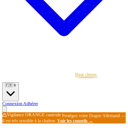
Portées
Étalons
Éleveurs
Base chiens
Boutique
🇫🇷
fr
Connexion
Adhérer
Vigilance ORANGE canicule
Protégez votre Dogue Allemand —
il est très sensible à la chaleur.
Voir les conseils →