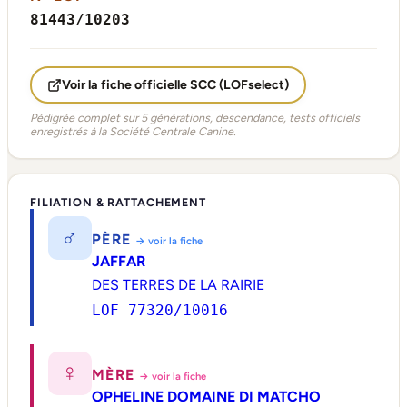
81443/10203
Voir la fiche officielle SCC (LOFselect)
Pédigrée complet sur 5 générations, descendance, tests officiels
enregistrés à la Société Centrale Canine.
FILIATION & RATTACHEMENT
♂
PÈRE
→ voir la fiche
JAFFAR
DES TERRES DE LA RAIRIE
LOF 77320/10016
♀
MÈRE
→ voir la fiche
OPHELINE DOMAINE DI MATCHO