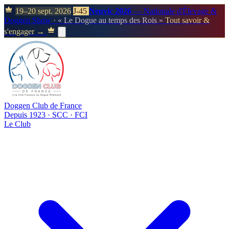
19–20 sept. 2026
J-45
Neuvic 2026
— Nationale d'Élevage &
Doggen Show
· « Le Dogue au temps des Rois »
Tout savoir &
s'engager →
Doggen Club de France
Depuis 1923 · SCC · FCI
Le Club