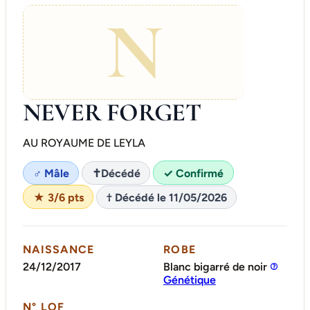
N
NEVER FORGET
AU ROYAUME DE LEYLA
♂ Mâle
✝
Décédé
✓ Confirmé
★ 3/6 pts
† Décédé le 11/05/2026
NAISSANCE
ROBE
24/12/2017
Blanc bigarré de noir
Génétique
N° LOF