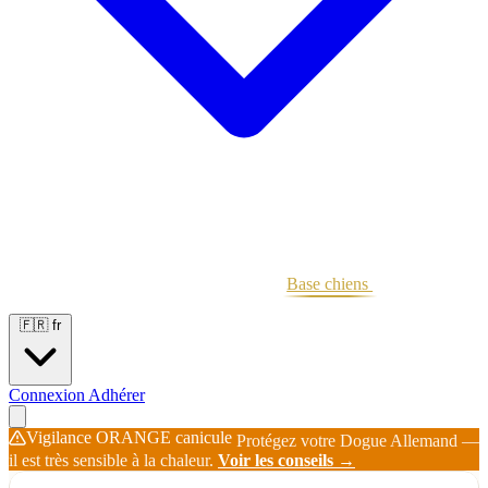
Portées
Étalons
Éleveurs
Base chiens
Boutique
🇫🇷
fr
Connexion
Adhérer
Vigilance ORANGE canicule
Protégez votre Dogue Allemand —
il est très sensible à la chaleur.
Voir les conseils →