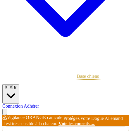
Portées
Étalons
Éleveurs
Base chiens
Boutique
🇫🇷
fr
Connexion
Adhérer
Vigilance ORANGE canicule
Protégez votre Dogue Allemand —
il est très sensible à la chaleur.
Voir les conseils →