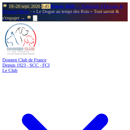
19–20 sept. 2026
J-45
Neuvic 2026
— Nationale d'Élevage &
Doggen Show
· « Le Dogue au temps des Rois »
Tout savoir &
s'engager →
Doggen Club de France
Depuis 1923 · SCC · FCI
Le Club