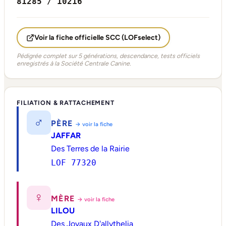
81285 / 10216
Voir la fiche officielle SCC (LOFselect)
Pédigrée complet sur 5 générations, descendance, tests officiels
enregistrés à la Société Centrale Canine.
FILIATION & RATTACHEMENT
♂
PÈRE
→ voir la fiche
JAFFAR
Des Terres de la Rairie
LOF 77320
♀
MÈRE
→ voir la fiche
LILOU
Des Joyaux D'allythelia