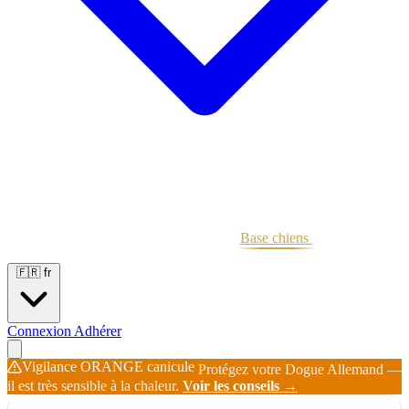
Portées
Étalons
Éleveurs
Base chiens
Boutique
🇫🇷
fr
Connexion
Adhérer
Vigilance ORANGE canicule
Protégez votre Dogue Allemand —
il est très sensible à la chaleur.
Voir les conseils →