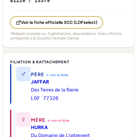
81220 / 13579
Voir la fiche officielle SCC (LOFselect)
Pédigrée complet sur 5 générations, descendance, tests officiels
enregistrés à la Société Centrale Canine.
FILIATION & RATTACHEMENT
♂
PÈRE
→ voir la fiche
JAFFAR
Des Terres de la Rairie
LOF 77320
♀
MÈRE
→ voir la fiche
HURKA
Du Domaine de L'ostrevent