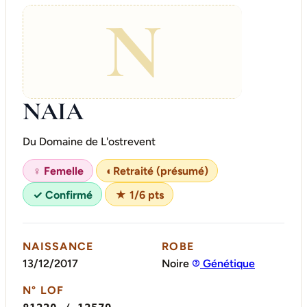
N
NAIA
Du Domaine de L'ostrevent
♀ Femelle
◐
Retraité (présumé)
✓ Confirmé
★ 1/6 pts
NAISSANCE
ROBE
13/12/2017
Noire
Génétique
N° LOF