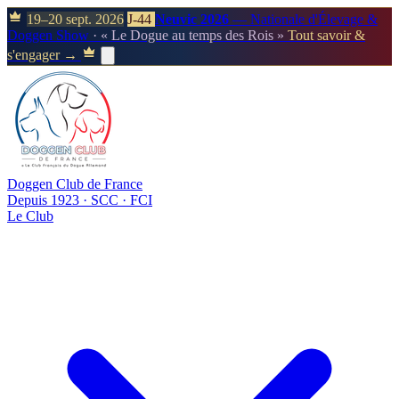
19–20 sept. 2026
J-44
Neuvic 2026
— Nationale d'Élevage &
Doggen Show
· « Le Dogue au temps des Rois »
Tout savoir &
s'engager →
Doggen Club de France
Depuis 1923 · SCC · FCI
Le Club