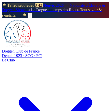
19–20 sept. 2026
J-42
Neuvic 2026
— Nationale d'Élevage &
Doggen Show
· « Le Dogue au temps des Rois »
Tout savoir &
s'engager →
Doggen Club de France
Depuis 1923 · SCC · FCI
Le Club