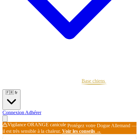
Portées
Étalons
Éleveurs
Base chiens
Boutique
🇫🇷
fr
Connexion
Adhérer
Vigilance ORANGE canicule
Protégez votre Dogue Allemand —
il est très sensible à la chaleur.
Voir les conseils →