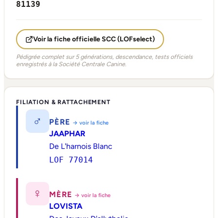
81139
Voir la fiche officielle SCC (LOFselect)
Pédigrée complet sur 5 générations, descendance, tests officiels
enregistrés à la Société Centrale Canine.
FILIATION & RATTACHEMENT
♂
PÈRE
→ voir la fiche
JAAPHAR
De L'harnois Blanc
LOF 77014
♀
MÈRE
→ voir la fiche
LOVISTA