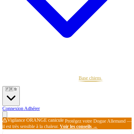
Portées
Étalons
Éleveurs
Base chiens
Boutique
🇫🇷
fr
Connexion
Adhérer
Vigilance ORANGE canicule
Protégez votre Dogue Allemand —
il est très sensible à la chaleur.
Voir les conseils →