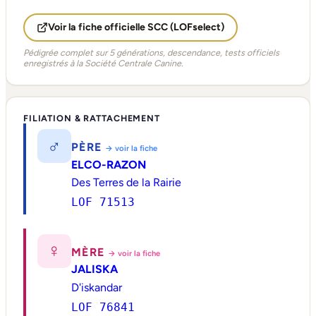
Voir la fiche officielle SCC (LOFselect)
Pédigrée complet sur 5 générations, descendance, tests officiels
enregistrés à la Société Centrale Canine.
FILIATION & RATTACHEMENT
♂
PÈRE
→ voir la fiche
ELCO-RAZON
Des Terres de la Rairie
LOF 71513
♀
MÈRE
→ voir la fiche
JALISKA
D'iskandar
LOF 76841