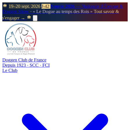
19–20 sept. 2026
J-42
Neuvic 2026
— Nationale d'Élevage &
Doggen Show
· « Le Dogue au temps des Rois »
Tout savoir &
s'engager →
Doggen Club de France
Depuis 1923 · SCC · FCI
Le Club