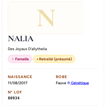
N
NALIA
Des Joyaux D'allythelia
♀ Femelle
◐
Retraité (présumé)
NAISSANCE
ROBE
11/08/2017
Fauve
Génétique
N° LOF
80934