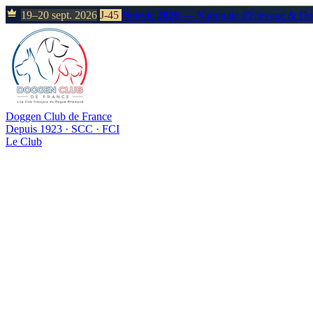
19–20 sept. 2026
J-45
Neuvic 2026
— Nationale d'Élevage & D
Doggen Club de France
Depuis 1923 · SCC · FCI
Le Club