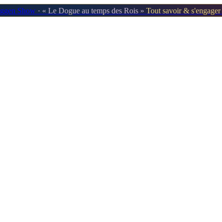
oggen Show
· « Le Dogue au temps des Rois »
Tout savoir & s'engage