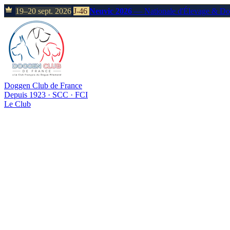
19–20 sept. 2026
J-46
Neuvic 2026
— Nationale d'Élevage & D
Doggen Club de France
Depuis 1923 · SCC · FCI
Le Club