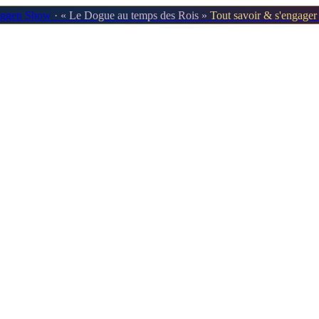
oggen Show
· « Le Dogue au temps des Rois »
Tout savoir & s'engage