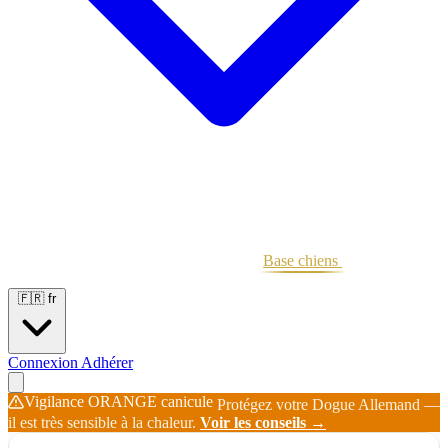
Portées
Étalons
Éleveurs
Base chiens
Boutique
🇫🇷
fr
Connexion
Adhérer
Vigilance ORANGE canicule
Protégez votre Dogue Allemand —
il est très sensible à la chaleur.
Voir les conseils →