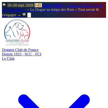
19–20 sept. 2026
J-45
Neuvic 2026
— Nationale d'Élevage &
Doggen Show
· « Le Dogue au temps des Rois »
Tout savoir &
s'engager →
Doggen Club de France
Depuis 1923 · SCC · FCI
Le Club