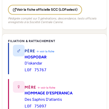
Voir la fiche officielle SCC (LOFselect)
Pédigrée complet sur 5 générations, descendance, tests officiels
enregistrés à la Société Centrale Canine.
FILIATION & RATTACHEMENT
♂
PÈRE
→ voir la fiche
HOSPODAR
D'iskandar
LOF 75767
♀
MÈRE
→ voir la fiche
HOMMAGE D'ESPERANCA
Des Saphirs D'atlantis
LOF 75097