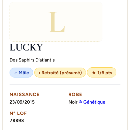
L
LUCKY
Des Saphirs D'atlantis
♂ Mâle
◐
Retraité (présumé)
★ 1/6 pts
NAISSANCE
ROBE
23/09/2015
Noir
Génétique
N° LOF
78898