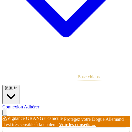
Portées
Étalons
Éleveurs
Base chiens
Boutique
🇫🇷
fr
Connexion
Adhérer
Vigilance ORANGE canicule
Protégez votre Dogue Allemand —
il est très sensible à la chaleur.
Voir les conseils →