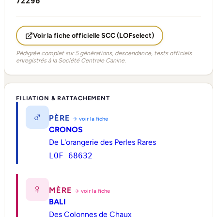
72296
Voir la fiche officielle SCC (LOFselect)
Pédigrée complet sur 5 générations, descendance, tests officiels
enregistrés à la Société Centrale Canine.
FILIATION & RATTACHEMENT
♂
PÈRE
→ voir la fiche
CRONOS
De L'orangerie des Perles Rares
LOF 68632
♀
MÈRE
→ voir la fiche
BALI
Des Colonnes de Chaux