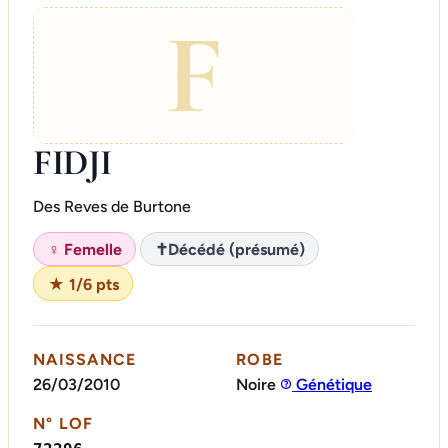
F
FIDJI
Des Reves de Burtone
♀ Femelle
✝
Décédé (présumé)
★ 1/6 pts
NAISSANCE
ROBE
26/03/2010
Noire
Génétique
N° LOF