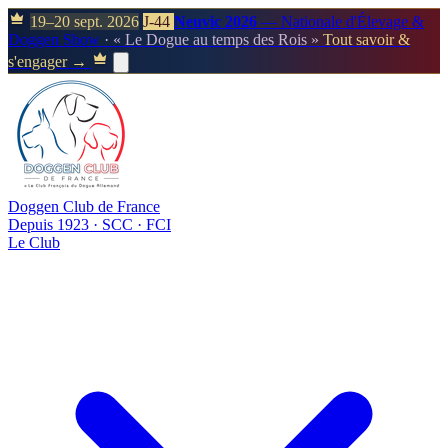
19–20 sept. 2026
J-44
Neuvic 2026
— Nationale d'Élevage &
Doggen Show
· « Le Dogue au temps des Rois »
Tout savoir &
s'engager →
Doggen Club de France
Depuis 1923 · SCC · FCI
Le Club