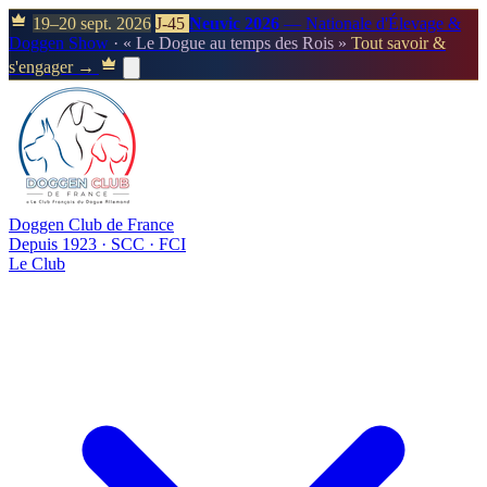
19–20 sept. 2026
J-45
Neuvic 2026
— Nationale d'Élevage &
Doggen Show
· « Le Dogue au temps des Rois »
Tout savoir &
s'engager →
Doggen Club de France
Depuis 1923 · SCC · FCI
Le Club