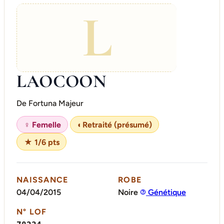
L
LAOCOON
De Fortuna Majeur
♀ Femelle
◐
Retraité (présumé)
★ 1/6 pts
NAISSANCE
ROBE
04/04/2015
Noire
Génétique
N° LOF