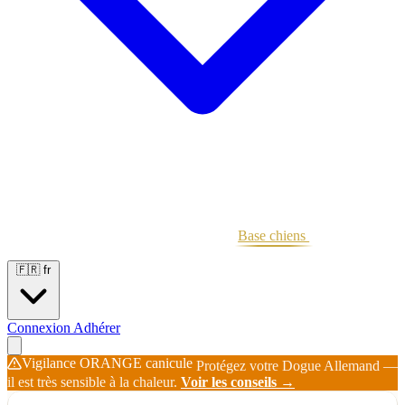
Portées
Étalons
Éleveurs
Base chiens
Boutique
🇫🇷
fr
Connexion
Adhérer
Vigilance ORANGE canicule
Protégez votre Dogue Allemand —
il est très sensible à la chaleur.
Voir les conseils →