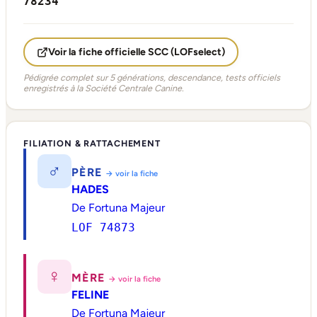
78234
Voir la fiche officielle SCC (LOFselect)
Pédigrée complet sur 5 générations, descendance, tests officiels
enregistrés à la Société Centrale Canine.
FILIATION & RATTACHEMENT
♂
PÈRE
→ voir la fiche
HADES
De Fortuna Majeur
LOF 74873
♀
MÈRE
→ voir la fiche
FELINE
De Fortuna Majeur