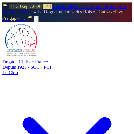
19–20 sept. 2026
J-44
Neuvic 2026
— Nationale d'Élevage &
Doggen Show
· « Le Dogue au temps des Rois »
Tout savoir &
s'engager →
Doggen Club de France
Depuis 1923 · SCC · FCI
Le Club