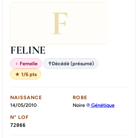
F
FELINE
♀ Femelle
✝
Décédé (présumé)
★ 1/6 pts
NAISSANCE
ROBE
14/05/2010
Noire
Génétique
N° LOF
72066