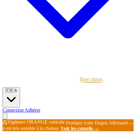
Portées
Étalons
Éleveurs
Base chiens
Boutique
🇫🇷
fr
Connexion
Adhérer
Vigilance ORANGE canicule
Protégez votre Dogue Allemand —
il est très sensible à la chaleur.
Voir les conseils →