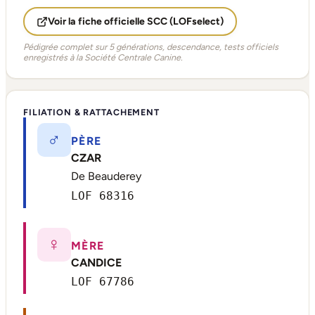
Voir la fiche officielle SCC (LOFselect)
Pédigrée complet sur 5 générations, descendance, tests officiels
enregistrés à la Société Centrale Canine.
FILIATION & RATTACHEMENT
♂
PÈRE
CZAR
De Beauderey
LOF 68316
♀
MÈRE
CANDICE
LOF 67786