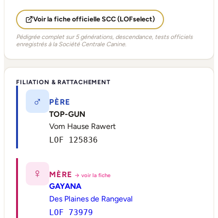
Voir la fiche officielle SCC (LOFselect)
Pédigrée complet sur 5 générations, descendance, tests officiels
enregistrés à la Société Centrale Canine.
FILIATION & RATTACHEMENT
♂
PÈRE
TOP-GUN
Vom Hause Rawert
LOF 125836
♀
MÈRE
→ voir la fiche
GAYANA
Des Plaines de Rangeval
LOF 73979