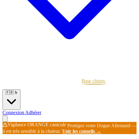
Portées
Étalons
Éleveurs
Base chiens
Boutique
🇫🇷
fr
Connexion
Adhérer
Vigilance ORANGE canicule
Protégez votre Dogue Allemand —
il est très sensible à la chaleur.
Voir les conseils →