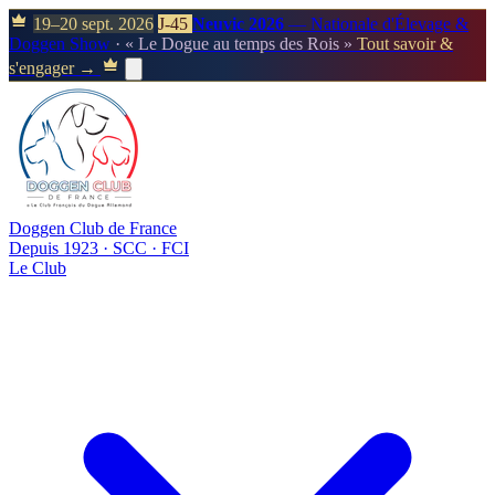
19–20 sept. 2026
J-45
Neuvic 2026
— Nationale d'Élevage &
Doggen Show
· « Le Dogue au temps des Rois »
Tout savoir &
s'engager →
Doggen Club de France
Depuis 1923 · SCC · FCI
Le Club