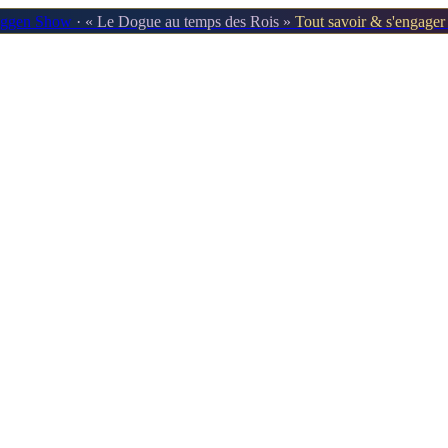
oggen Show
· « Le Dogue au temps des Rois »
Tout savoir & s'engage