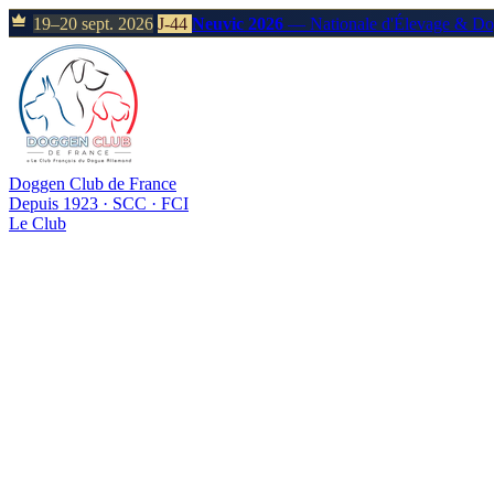
19–20 sept. 2026
J-44
Neuvic 2026
— Nationale d'Élevage & D
Doggen Club de France
Depuis 1923 · SCC · FCI
Le Club