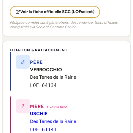
Voir la fiche officielle SCC (LOFselect)
Pédigrée complet sur 5 générations, descendance, tests officiels
enregistrés à la Société Centrale Canine.
FILIATION & RATTACHEMENT
♂
PÈRE
VERROCCHIO
Des Terres de la Rairie
LOF 64134
♀
MÈRE
→ voir la fiche
USCHIE
Des Terres de la Rairie
LOF 61141