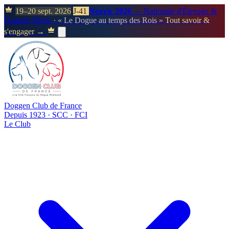
19–20 sept. 2026
J-41
Neuvic 2026
— Nationale d'Élevage &
Doggen Show
· « Le Dogue au temps des Rois »
Tout savoir &
s'engager →
Doggen Club de France
Depuis 1923 · SCC · FCI
Le Club