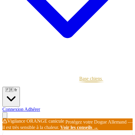
Portées
Étalons
Éleveurs
Base chiens
Boutique
🇫🇷
fr
Connexion
Adhérer
Vigilance ORANGE canicule
Protégez votre Dogue Allemand —
il est très sensible à la chaleur.
Voir les conseils →