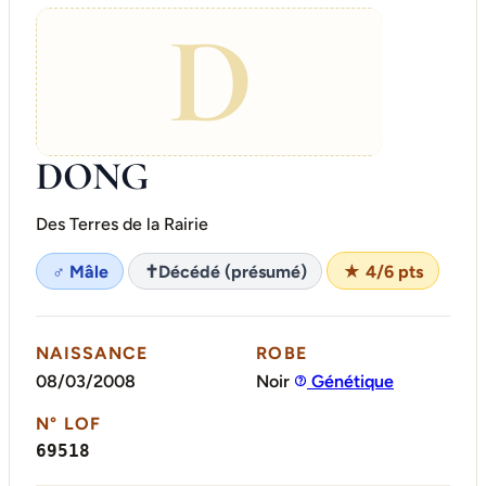
D
DONG
Des Terres de la Rairie
♂ Mâle
✝
Décédé (présumé)
★ 4/6 pts
NAISSANCE
ROBE
08/03/2008
Noir
Génétique
N° LOF
69518