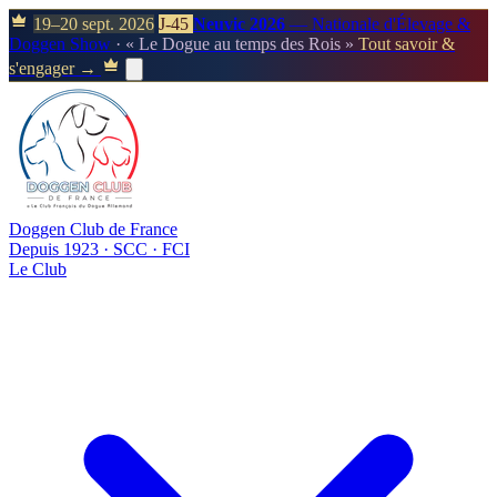
19–20 sept. 2026
J-45
Neuvic 2026
— Nationale d'Élevage &
Doggen Show
· « Le Dogue au temps des Rois »
Tout savoir &
s'engager →
Doggen Club de France
Depuis 1923 · SCC · FCI
Le Club