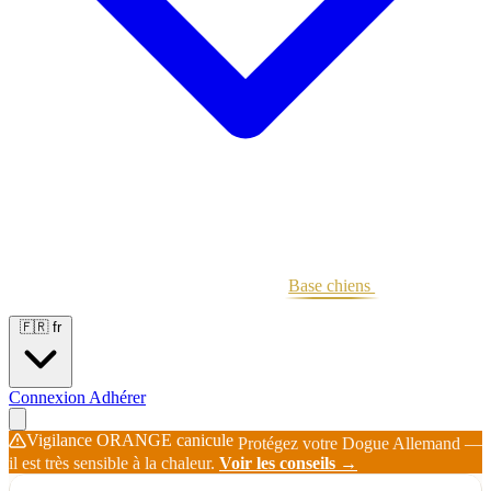
Portées
Étalons
Éleveurs
Base chiens
Boutique
🇫🇷
fr
Connexion
Adhérer
Vigilance ORANGE canicule
Protégez votre Dogue Allemand —
il est très sensible à la chaleur.
Voir les conseils →