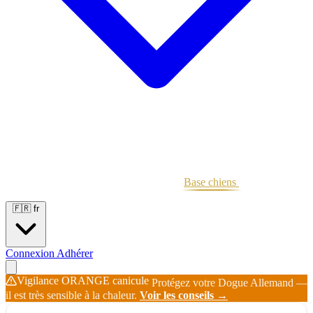
Portées
Étalons
Éleveurs
Base chiens
Boutique
🇫🇷
fr
Connexion
Adhérer
Vigilance ORANGE canicule
Protégez votre Dogue Allemand —
il est très sensible à la chaleur.
Voir les conseils →