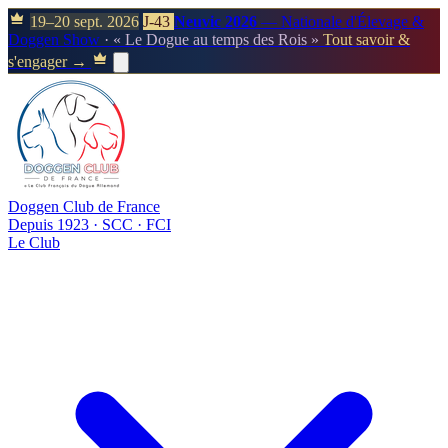
19–20 sept. 2026
J-43
Neuvic 2026
— Nationale d'Élevage &
Doggen Show
· « Le Dogue au temps des Rois »
Tout savoir &
s'engager →
Doggen Club de France
Depuis 1923 · SCC · FCI
Le Club