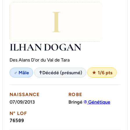
I
ILHAN DOGAN
Des Alans D'or du Val de Tara
♂ Mâle
✝
Décédé (présumé)
★ 1/6 pts
NAISSANCE
ROBE
07/09/2013
Bringé
Génétique
N° LOF
76509