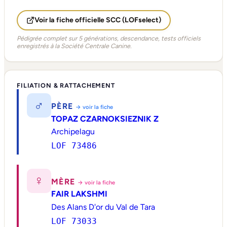
Voir la fiche officielle SCC (LOFselect)
Pédigrée complet sur 5 générations, descendance, tests officiels
enregistrés à la Société Centrale Canine.
FILIATION & RATTACHEMENT
♂
PÈRE
→ voir la fiche
TOPAZ CZARNOKSIEZNIK Z
Archipelagu
LOF 73486
♀
MÈRE
→ voir la fiche
FAIR LAKSHMI
Des Alans D'or du Val de Tara
LOF 73033