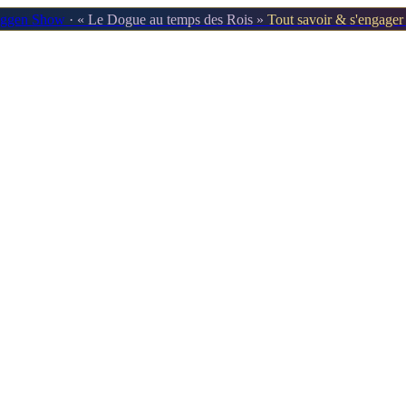
oggen Show
· « Le Dogue au temps des Rois »
Tout savoir & s'engage