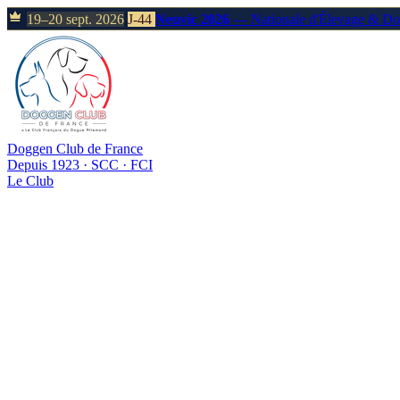
19–20 sept. 2026
J-44
Neuvic 2026
— Nationale d'Élevage & D
Doggen Club de France
Depuis 1923 · SCC · FCI
Le Club