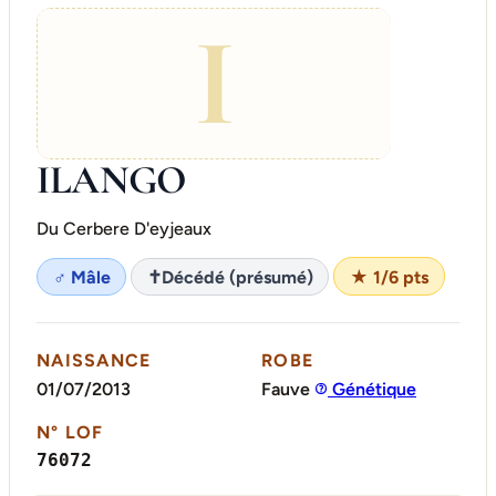
I
ILANGO
Du Cerbere D'eyjeaux
♂ Mâle
✝
Décédé (présumé)
★ 1/6 pts
NAISSANCE
ROBE
01/07/2013
Fauve
Génétique
N° LOF
76072