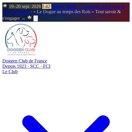
19–20 sept. 2026
J-42
Neuvic 2026
— Nationale d'Élevage &
Doggen Show
· « Le Dogue au temps des Rois »
Tout savoir &
s'engager →
Doggen Club de France
Depuis 1923 · SCC · FCI
Le Club