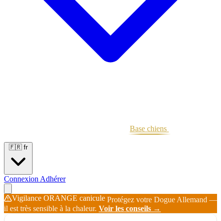
Portées
Étalons
Éleveurs
Base chiens
Boutique
🇫🇷
fr
Connexion
Adhérer
Vigilance ORANGE canicule
Protégez votre Dogue Allemand —
il est très sensible à la chaleur.
Voir les conseils →