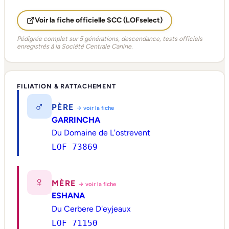
Voir la fiche officielle SCC (LOFselect)
Pédigrée complet sur 5 générations, descendance, tests officiels
enregistrés à la Société Centrale Canine.
FILIATION & RATTACHEMENT
♂
PÈRE
→ voir la fiche
GARRINCHA
Du Domaine de L'ostrevent
LOF 73869
♀
MÈRE
→ voir la fiche
ESHANA
Du Cerbere D'eyjeaux
LOF 71150