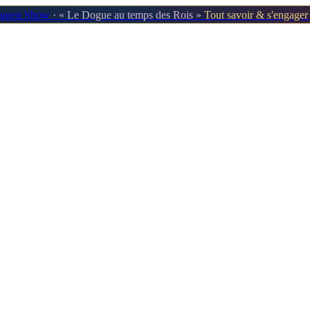
oggen Show
· « Le Dogue au temps des Rois »
Tout savoir & s'engage