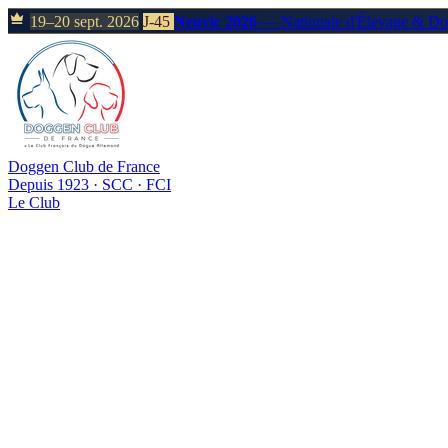
19–20 sept. 2026
J-45
Neuvic 2026
— Nationale d'Élevage & D
Doggen Club de France
Depuis 1923 · SCC · FCI
Le Club