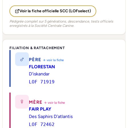
Voir la fiche officielle SCC (LOFselect)
Pédigrée complet sur 5 générations, descendance, tests officiels
enregistrés à la Société Centrale Canine.
FILIATION & RATTACHEMENT
♂
PÈRE
→ voir la fiche
FLORESTAN
D'iskandar
LOF 71919
♀
MÈRE
→ voir la fiche
FAIR PLAY
Des Saphirs D'atlantis
LOF 72462