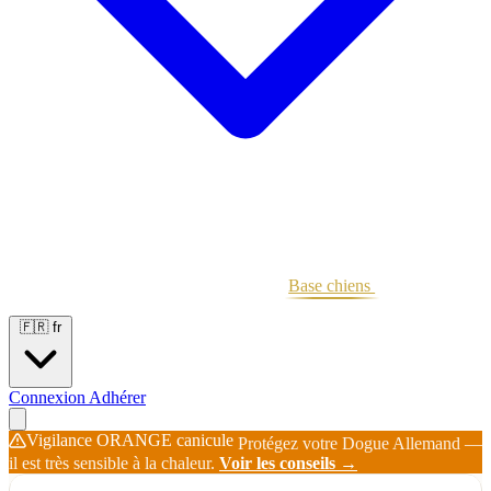
Portées
Étalons
Éleveurs
Base chiens
Boutique
🇫🇷
fr
Connexion
Adhérer
Vigilance ORANGE canicule
Protégez votre Dogue Allemand —
il est très sensible à la chaleur.
Voir les conseils →