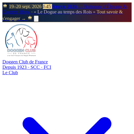
19–20 sept. 2026
J-45
Neuvic 2026
— Nationale d'Élevage &
Doggen Show
· « Le Dogue au temps des Rois »
Tout savoir &
s'engager →
Doggen Club de France
Depuis 1923 · SCC · FCI
Le Club