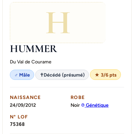
H
HUMMER
Du Val de Courame
♂ Mâle
✝
Décédé (présumé)
★ 3/6 pts
NAISSANCE
ROBE
24/09/2012
Noir
Génétique
N° LOF
75368