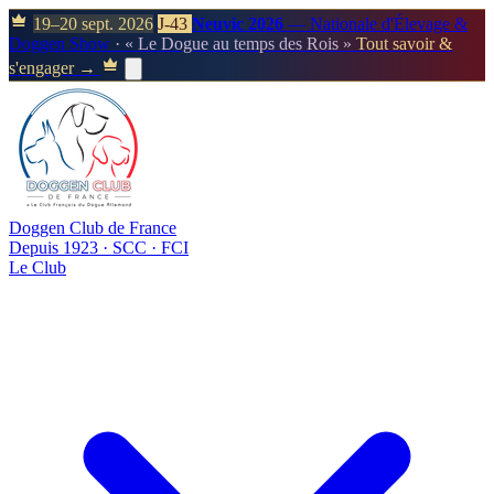
19–20 sept. 2026
J-43
Neuvic 2026
— Nationale d'Élevage &
Doggen Show
· « Le Dogue au temps des Rois »
Tout savoir &
s'engager →
Doggen Club de France
Depuis 1923 · SCC · FCI
Le Club