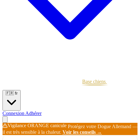
Portées
Étalons
Éleveurs
Base chiens
Boutique
🇫🇷
fr
Connexion
Adhérer
Vigilance ORANGE canicule
Protégez votre Dogue Allemand —
il est très sensible à la chaleur.
Voir les conseils →