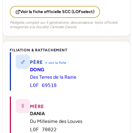
Voir la fiche officielle SCC (LOFselect)
Pédigrée complet sur 5 générations, descendance, tests officiels
enregistrés à la Société Centrale Canine.
FILIATION & RATTACHEMENT
♂
PÈRE
→ voir la fiche
DONG
Des Terres de la Rairie
LOF 69518
♀
MÈRE
DANIA
Du Millesime des Louves
LOF 70022