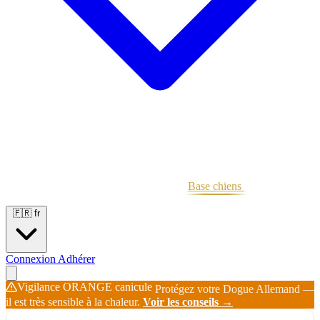
Portées
Étalons
Éleveurs
Base chiens
Boutique
🇫🇷
fr
Connexion
Adhérer
Vigilance ORANGE canicule
Protégez votre Dogue Allemand —
il est très sensible à la chaleur.
Voir les conseils →