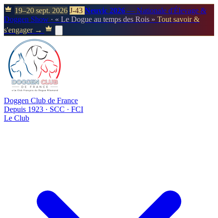
19–20 sept. 2026
J-43
Neuvic 2026
— Nationale d'Élevage &
Doggen Show
· « Le Dogue au temps des Rois »
Tout savoir &
s'engager →
Doggen Club de France
Depuis 1923 · SCC · FCI
Le Club