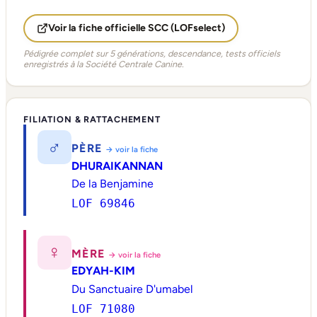
Voir la fiche officielle SCC (LOFselect)
Pédigrée complet sur 5 générations, descendance, tests officiels
enregistrés à la Société Centrale Canine.
FILIATION & RATTACHEMENT
♂
PÈRE
→ voir la fiche
DHURAIKANNAN
De la Benjamine
LOF 69846
♀
MÈRE
→ voir la fiche
EDYAH-KIM
Du Sanctuaire D'umabel
LOF 71080