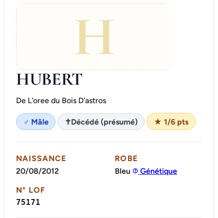
H
HUBERT
De L'oree du Bois D'astros
♂ Mâle
✝
Décédé (présumé)
★ 1/6 pts
NAISSANCE
ROBE
20/08/2012
Bleu
Génétique
N° LOF
75171