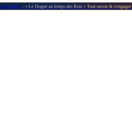
oggen Show
· « Le Dogue au temps des Rois »
Tout savoir & s'engage