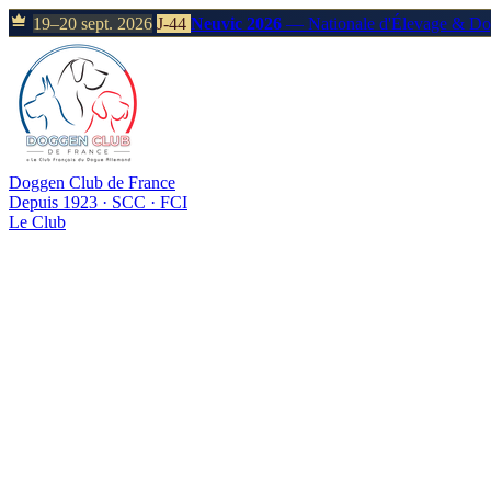
19–20 sept. 2026
J-44
Neuvic 2026
— Nationale d'Élevage & D
Doggen Club de France
Depuis 1923 · SCC · FCI
Le Club