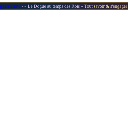
oggen Show
· « Le Dogue au temps des Rois »
Tout savoir & s'engage