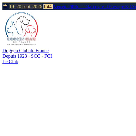
19–20 sept. 2026
J-44
Neuvic 2026
— Nationale d'Élevage & D
Doggen Club de France
Depuis 1923 · SCC · FCI
Le Club