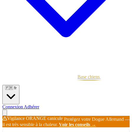
Portées
Étalons
Éleveurs
Base chiens
Boutique
🇫🇷
fr
Connexion
Adhérer
Vigilance ORANGE canicule
Protégez votre Dogue Allemand —
il est très sensible à la chaleur.
Voir les conseils →