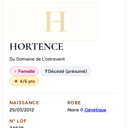
H
HORTENCE
Du Domaine de L'ostrevent
♀ Femelle
✝
Décédé (présumé)
★ 4/6 pts
NAISSANCE
ROBE
25/03/2012
Noire
Génétique
N° LOF