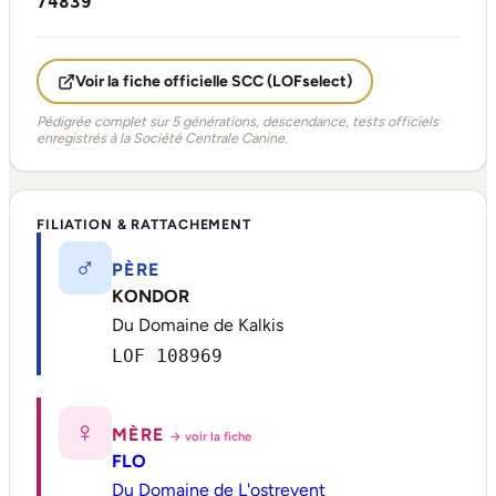
74839
Voir la fiche officielle SCC (LOFselect)
Pédigrée complet sur 5 générations, descendance, tests officiels
enregistrés à la Société Centrale Canine.
FILIATION & RATTACHEMENT
♂
PÈRE
KONDOR
Du Domaine de Kalkis
LOF 108969
♀
MÈRE
→ voir la fiche
FLO
Du Domaine de L'ostrevent