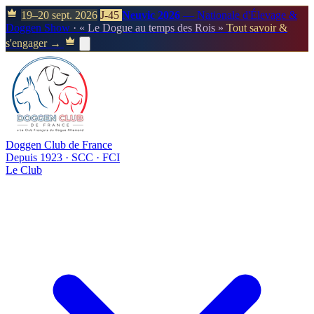
19–20 sept. 2026
J-45
Neuvic 2026
— Nationale d'Élevage &
Doggen Show
· « Le Dogue au temps des Rois »
Tout savoir &
s'engager →
Doggen Club de France
Depuis 1923 · SCC · FCI
Le Club