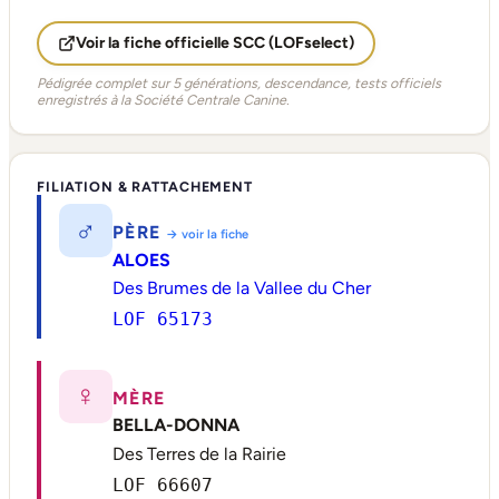
Voir la fiche officielle SCC (LOFselect)
Pédigrée complet sur 5 générations, descendance, tests officiels
enregistrés à la Société Centrale Canine.
FILIATION & RATTACHEMENT
♂
PÈRE
→ voir la fiche
ALOES
Des Brumes de la Vallee du Cher
LOF 65173
♀
MÈRE
BELLA-DONNA
Des Terres de la Rairie
LOF 66607