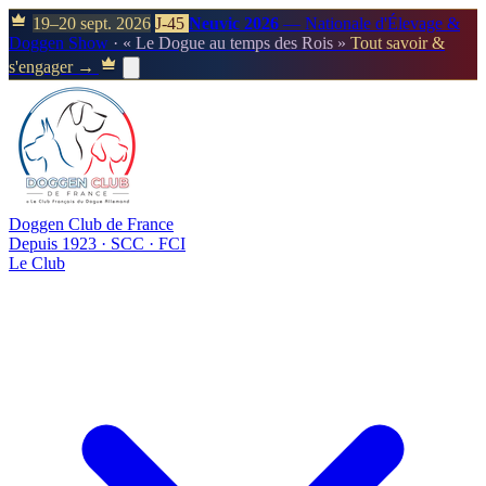
19–20 sept. 2026
J-45
Neuvic 2026
— Nationale d'Élevage &
Doggen Show
· « Le Dogue au temps des Rois »
Tout savoir &
s'engager →
Doggen Club de France
Depuis 1923 · SCC · FCI
Le Club