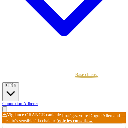
Portées
Étalons
Éleveurs
Base chiens
Boutique
🇫🇷
fr
Connexion
Adhérer
Vigilance ORANGE canicule
Protégez votre Dogue Allemand —
il est très sensible à la chaleur.
Voir les conseils →