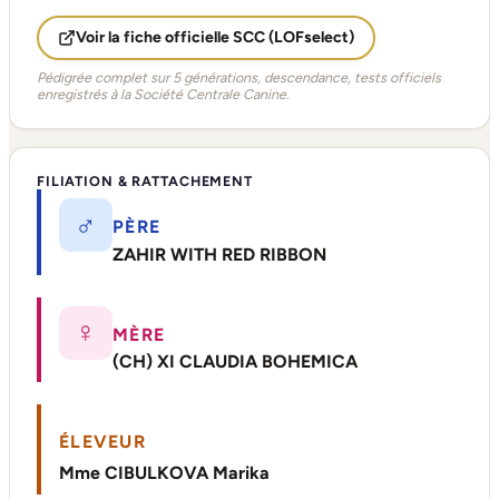
Voir la fiche officielle SCC (LOFselect)
Pédigrée complet sur 5 générations, descendance, tests officiels
enregistrés à la Société Centrale Canine.
FILIATION & RATTACHEMENT
♂
PÈRE
ZAHIR WITH RED RIBBON
♀
MÈRE
(CH) XI CLAUDIA BOHEMICA
ÉLEVEUR
Mme CIBULKOVA Marika