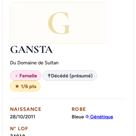
G
GANSTA
Du Domaine de Sultan
♀ Femelle
✝
Décédé (présumé)
★ 1/6 pts
NAISSANCE
ROBE
28/10/2011
Bleue
Génétique
N° LOF