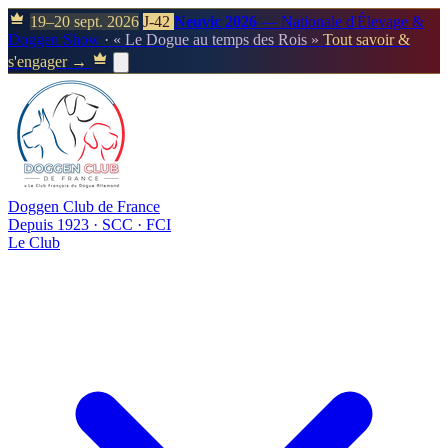
19–20 sept. 2026
J-42
Neuvic 2026
— Nationale d'Élevage &
Doggen Show
· « Le Dogue au temps des Rois »
Tout savoir &
s'engager →
Doggen Club de France
Depuis 1923 · SCC · FCI
Le Club