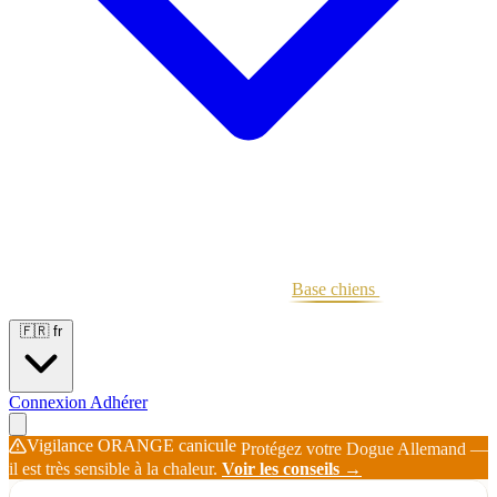
Portées
Étalons
Éleveurs
Base chiens
Boutique
🇫🇷
fr
Connexion
Adhérer
Vigilance ORANGE canicule
Protégez votre Dogue Allemand —
il est très sensible à la chaleur.
Voir les conseils →