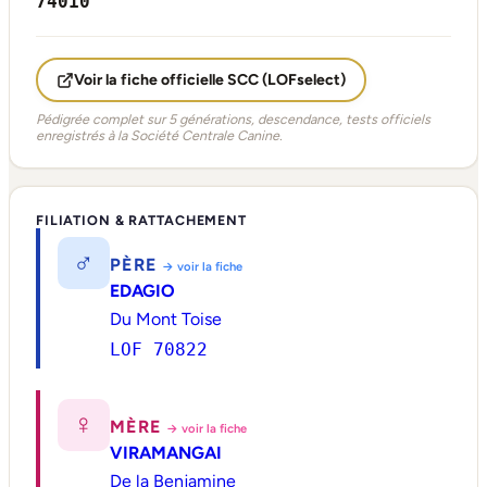
74010
Voir la fiche officielle SCC (LOFselect)
Pédigrée complet sur 5 générations, descendance, tests officiels
enregistrés à la Société Centrale Canine.
FILIATION & RATTACHEMENT
♂
PÈRE
→ voir la fiche
EDAGIO
Du Mont Toise
LOF 70822
♀
MÈRE
→ voir la fiche
VIRAMANGAI
De la Benjamine