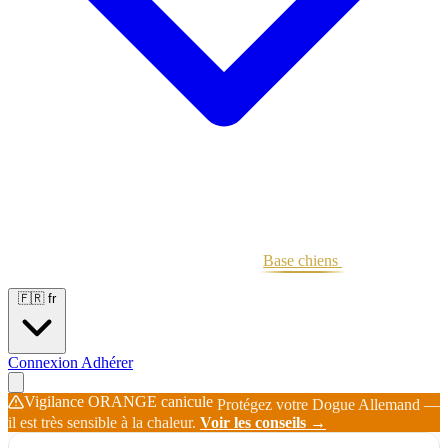
Portées
Étalons
Éleveurs
Base chiens
Boutique
🇫🇷
fr
Connexion
Adhérer
Vigilance ORANGE canicule
Protégez votre Dogue Allemand —
il est très sensible à la chaleur.
Voir les conseils →