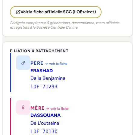
Voir la fiche officielle SCC (LOFselect)
Pédigrée complet sur 5 générations, descendance, tests officiels
enregistrés à la Société Centrale Canine.
FILIATION & RATTACHEMENT
♂
PÈRE
→ voir la fiche
ERASHAD
De la Benjamine
LOF 71293
♀
MÈRE
→ voir la fiche
DASSOUANA
De L'outsaina
LOF 70130