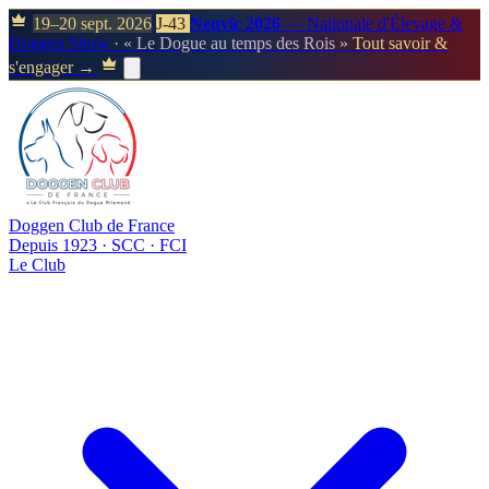
19–20 sept. 2026
J-43
Neuvic 2026
— Nationale d'Élevage &
Doggen Show
· « Le Dogue au temps des Rois »
Tout savoir &
s'engager →
Doggen Club de France
Depuis 1923 · SCC · FCI
Le Club