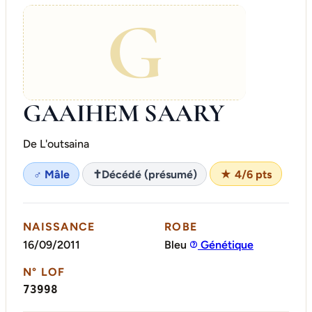
G
GAAIHEM SAARY
De L'outsaina
♂ Mâle
✝
Décédé (présumé)
★ 4/6 pts
NAISSANCE
ROBE
16/09/2011
Bleu
Génétique
N° LOF
73998