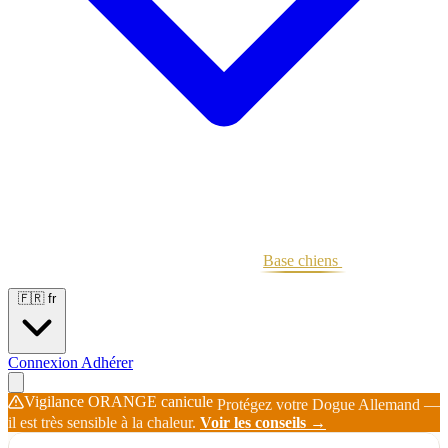
Portées
Étalons
Éleveurs
Base chiens
Boutique
🇫🇷
fr
Connexion
Adhérer
Vigilance ORANGE canicule
Protégez votre Dogue Allemand —
il est très sensible à la chaleur.
Voir les conseils →