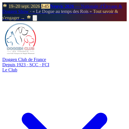
19–20 sept. 2026
J-45
Neuvic 2026
— Nationale d'Élevage &
Doggen Show
· « Le Dogue au temps des Rois »
Tout savoir &
s'engager →
Doggen Club de France
Depuis 1923 · SCC · FCI
Le Club