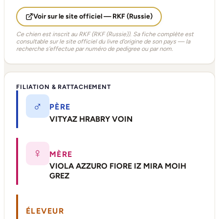
Voir sur le site officiel — RKF (Russie)
Ce chien est inscrit au RKF (RKF (Russie)). Sa fiche complète est
consultable sur le site officiel du livre d'origine de son pays — la
recherche s'effectue par numéro de pedigree ou par nom.
FILIATION & RATTACHEMENT
♂
PÈRE
VITYAZ HRABRY VOIN
♀
MÈRE
VIOLA AZZURO FIORE IZ MIRA MOIH
GREZ
ÉLEVEUR