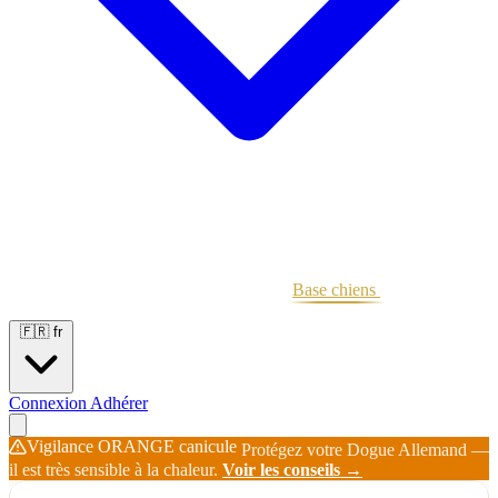
Portées
Étalons
Éleveurs
Base chiens
Boutique
🇫🇷
fr
Connexion
Adhérer
Vigilance ORANGE canicule
Protégez votre Dogue Allemand —
il est très sensible à la chaleur.
Voir les conseils →