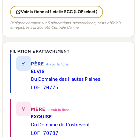
Voir la fiche officielle SCC (LOFselect)
Pédigrée complet sur 5 générations, descendance, tests officiels
enregistrés à la Société Centrale Canine.
FILIATION & RATTACHEMENT
♂
PÈRE
→ voir la fiche
ELVIS
Du Domaine des Hautes Plaines
LOF 70775
♀
MÈRE
→ voir la fiche
EXQUISE
Du Domaine de L'ostrevent
LOF 70787