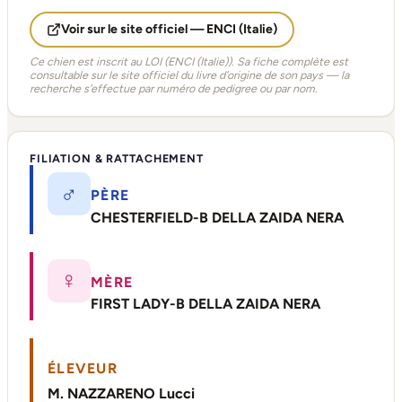
Voir sur le site officiel — ENCI (Italie)
Ce chien est inscrit au LOI (ENCI (Italie)). Sa fiche complète est
consultable sur le site officiel du livre d'origine de son pays — la
recherche s'effectue par numéro de pedigree ou par nom.
FILIATION & RATTACHEMENT
♂
PÈRE
CHESTERFIELD-B DELLA ZAIDA NERA
♀
MÈRE
FIRST LADY-B DELLA ZAIDA NERA
ÉLEVEUR
M. NAZZARENO Lucci