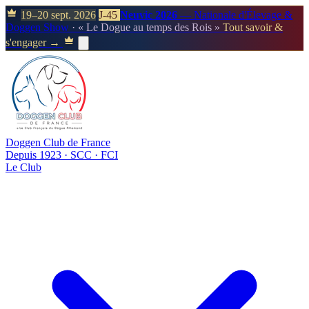
19–20 sept. 2026
J-45
Neuvic 2026
— Nationale d'Élevage &
Doggen Show
· « Le Dogue au temps des Rois »
Tout savoir &
s'engager →
Doggen Club de France
Depuis 1923 · SCC · FCI
Le Club