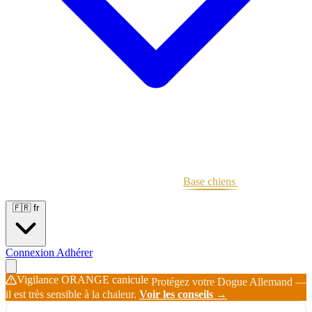
Portées
Étalons
Éleveurs
Base chiens
Boutique
🇫🇷
fr
Connexion
Adhérer
Vigilance ORANGE canicule
Protégez votre Dogue Allemand —
il est très sensible à la chaleur.
Voir les conseils →