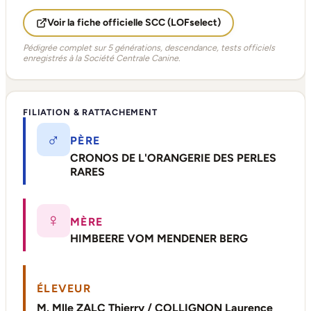
Voir la fiche officielle SCC (LOFselect)
Pédigrée complet sur 5 générations, descendance, tests officiels
enregistrés à la Société Centrale Canine.
FILIATION & RATTACHEMENT
♂
PÈRE
CRONOS DE L'ORANGERIE DES PERLES
RARES
♀
MÈRE
HIMBEERE VOM MENDENER BERG
ÉLEVEUR
M. Mlle ZALC Thierry / COLLIGNON Laurence