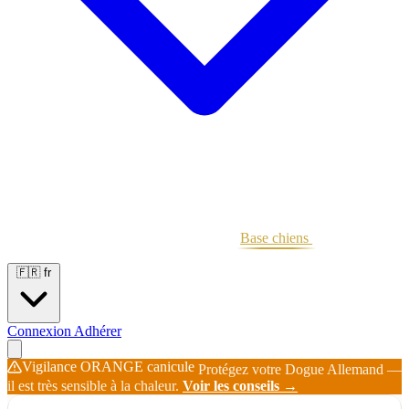
Portées
Étalons
Éleveurs
Base chiens
Boutique
🇫🇷
fr
Connexion
Adhérer
Vigilance ORANGE canicule
Protégez votre Dogue Allemand —
il est très sensible à la chaleur.
Voir les conseils →