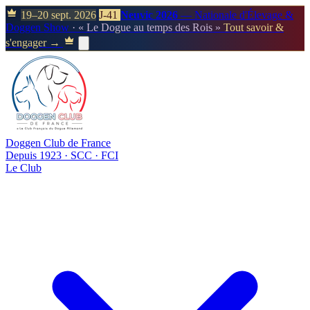
19–20 sept. 2026
J-41
Neuvic 2026
— Nationale d'Élevage &
Doggen Show
· « Le Dogue au temps des Rois »
Tout savoir &
s'engager →
Doggen Club de France
Depuis 1923 · SCC · FCI
Le Club