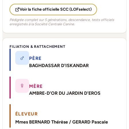
Voir la fiche officielle SCC (LOFselect)
Pédigrée complet sur 5 générations, descendance, tests officiels
enregistrés à la Société Centrale Canine.
FILIATION & RATTACHEMENT
♂
PÈRE
BAGHDASSAR D'ISKANDAR
♀
MÈRE
AMBRE-D'OR DU JARDIN D'EROS
ÉLEVEUR
Mmes BERNARD Thérèse / GERARD Pascale