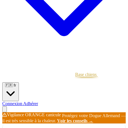
Portées
Étalons
Éleveurs
Base chiens
Boutique
🇫🇷
fr
Connexion
Adhérer
Vigilance ORANGE canicule
Protégez votre Dogue Allemand —
il est très sensible à la chaleur.
Voir les conseils →