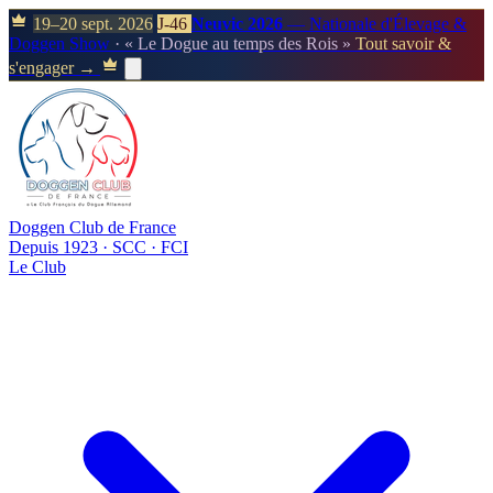
19–20 sept. 2026
J-46
Neuvic 2026
— Nationale d'Élevage &
Doggen Show
· « Le Dogue au temps des Rois »
Tout savoir &
s'engager →
Doggen Club de France
Depuis 1923 · SCC · FCI
Le Club