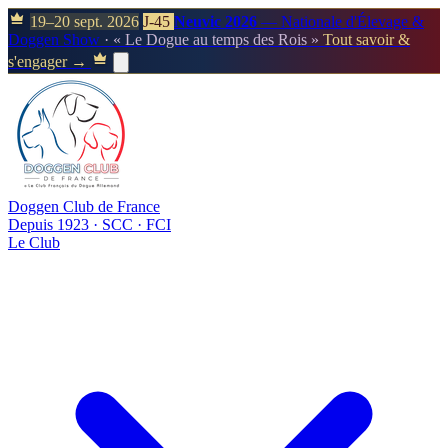
19–20 sept. 2026
J-45
Neuvic 2026
— Nationale d'Élevage &
Doggen Show
· « Le Dogue au temps des Rois »
Tout savoir &
s'engager →
Doggen Club de France
Depuis 1923 · SCC · FCI
Le Club