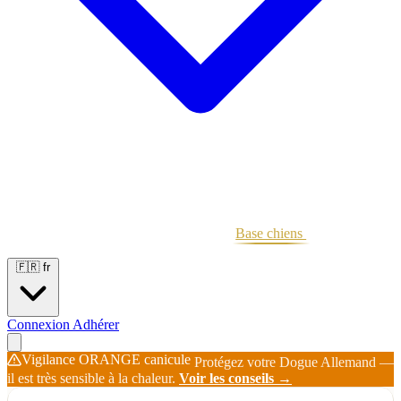
Portées
Étalons
Éleveurs
Base chiens
Boutique
🇫🇷
fr
Connexion
Adhérer
Vigilance ORANGE canicule
Protégez votre Dogue Allemand —
il est très sensible à la chaleur.
Voir les conseils →