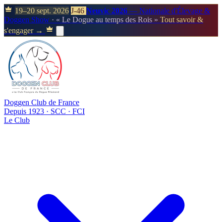
19–20 sept. 2026
J-46
Neuvic 2026
— Nationale d'Élevage &
Doggen Show
· « Le Dogue au temps des Rois »
Tout savoir &
s'engager →
Doggen Club de France
Depuis 1923 · SCC · FCI
Le Club