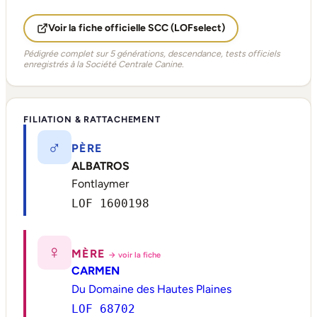
Voir la fiche officielle SCC (LOFselect)
Pédigrée complet sur 5 générations, descendance, tests officiels
enregistrés à la Société Centrale Canine.
FILIATION & RATTACHEMENT
♂
PÈRE
ALBATROS
Fontlaymer
LOF 1600198
♀
MÈRE
→ voir la fiche
CARMEN
Du Domaine des Hautes Plaines
LOF 68702