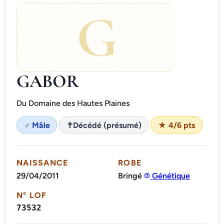
G
GABOR
Du Domaine des Hautes Plaines
♂ Mâle
✝
Décédé (présumé)
★ 4/6 pts
NAISSANCE
ROBE
29/04/2011
Bringé
Génétique
N° LOF
73532