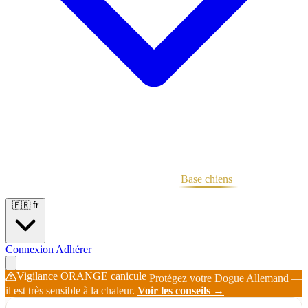
Portées
Étalons
Éleveurs
Base chiens
Boutique
🇫🇷
fr
Connexion
Adhérer
Vigilance ORANGE canicule
Protégez votre Dogue Allemand —
il est très sensible à la chaleur.
Voir les conseils →