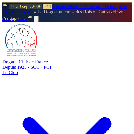
19–20 sept. 2026
J-44
Neuvic 2026
— Nationale d'Élevage &
Doggen Show
· « Le Dogue au temps des Rois »
Tout savoir &
s'engager →
Doggen Club de France
Depuis 1923 · SCC · FCI
Le Club