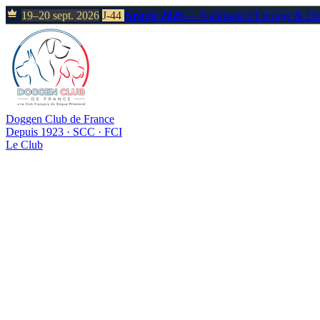
19–20 sept. 2026
J-44
Neuvic 2026
— Nationale d'Élevage & D
Doggen Club de France
Depuis 1923 · SCC · FCI
Le Club