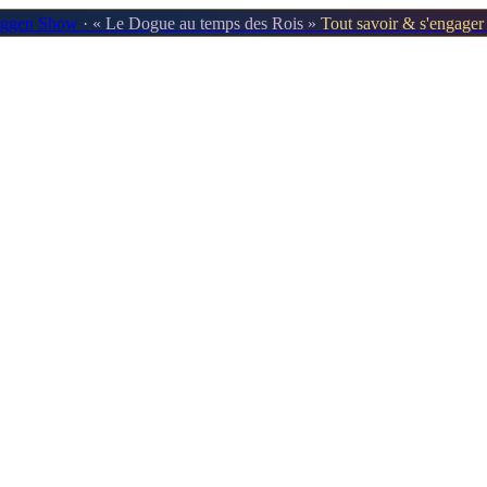
oggen Show
· « Le Dogue au temps des Rois »
Tout savoir & s'engage