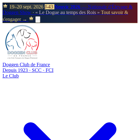
19–20 sept. 2026
J-43
Neuvic 2026
— Nationale d'Élevage &
Doggen Show
· « Le Dogue au temps des Rois »
Tout savoir &
s'engager →
Doggen Club de France
Depuis 1923 · SCC · FCI
Le Club