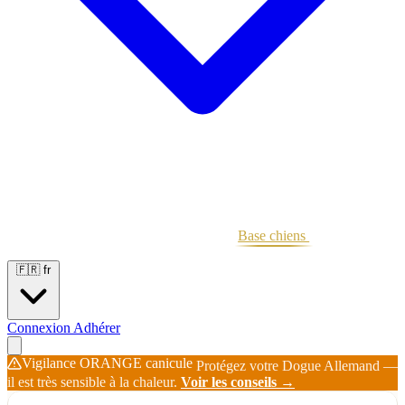
Portées
Étalons
Éleveurs
Base chiens
Boutique
🇫🇷
fr
Connexion
Adhérer
Vigilance ORANGE canicule
Protégez votre Dogue Allemand —
il est très sensible à la chaleur.
Voir les conseils →