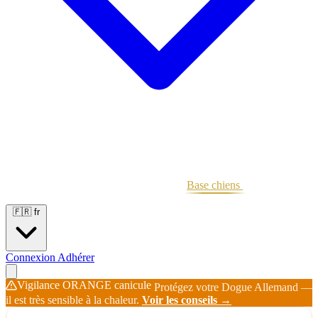
Portées
Étalons
Éleveurs
Base chiens
Boutique
🇫🇷
fr
Connexion
Adhérer
Vigilance ORANGE canicule
Protégez votre Dogue Allemand —
il est très sensible à la chaleur.
Voir les conseils →