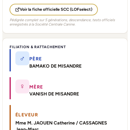
Voir la fiche officielle SCC (LOFselect)
Pédigrée complet sur 5 générations, descendance, tests officiels
enregistrés à la Société Centrale Canine.
FILIATION & RATTACHEMENT
♂
PÈRE
BAMAKO DE MISANDRE
♀
MÈRE
VANISH DE MISANDRE
ÉLEVEUR
Mme M. JAOUEN Catherine / CASSAGNES
Jean-Marc