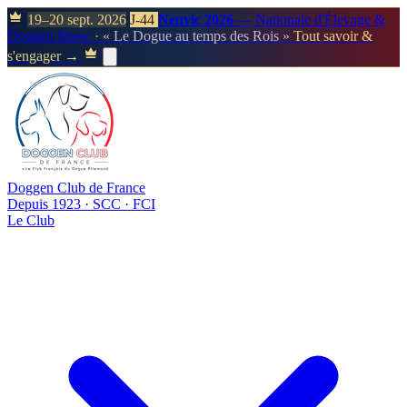
19–20 sept. 2026
J-44
Neuvic 2026
— Nationale d'Élevage &
Doggen Show
· « Le Dogue au temps des Rois »
Tout savoir &
s'engager →
Doggen Club de France
Depuis 1923 · SCC · FCI
Le Club