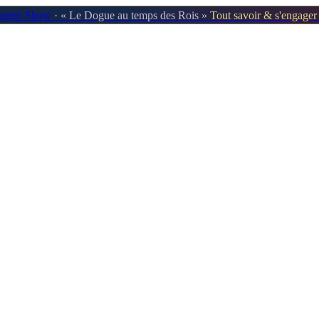
oggen Show
· « Le Dogue au temps des Rois »
Tout savoir & s'engage