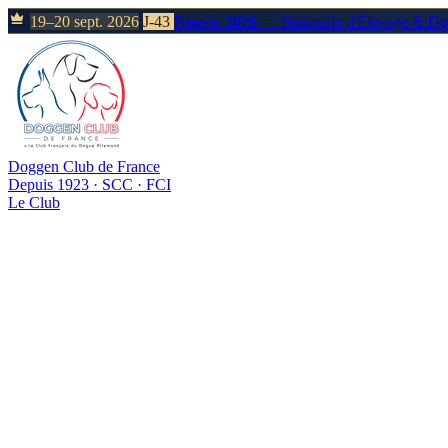
19–20 sept. 2026
J-43
Neuvic 2026
— Nationale d'Élevage & D
Doggen Club de France
Depuis 1923 · SCC · FCI
Le Club