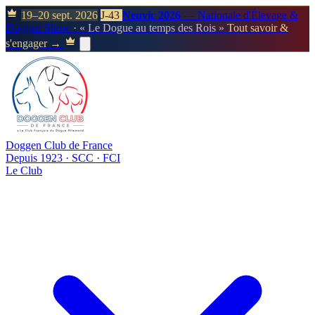
19–20 sept. 2026
J-43
Neuvic 2026
— Nationale d'Élevage &
Doggen Show
· « Le Dogue au temps des Rois »
Tout savoir &
s'engager →
Doggen Club de France
Depuis 1923 · SCC · FCI
Le Club