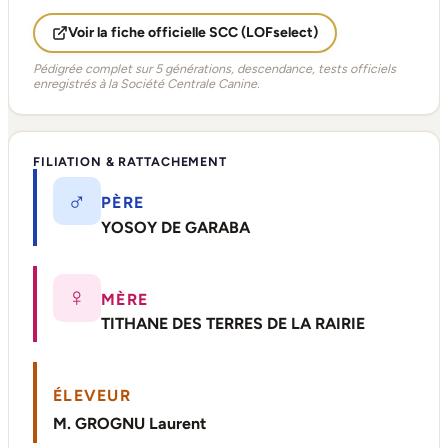
Voir la fiche officielle SCC (LOFselect)
Pédigrée complet sur 5 générations, descendance, tests officiels
enregistrés à la Société Centrale Canine.
FILIATION & RATTACHEMENT
♂
PÈRE
YOSOY DE GARABA
♀
MÈRE
TITHANE DES TERRES DE LA RAIRIE
ÉLEVEUR
M. GROGNU Laurent