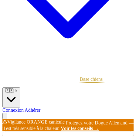
Portées
Étalons
Éleveurs
Base chiens
Boutique
🇫🇷
fr
Connexion
Adhérer
Vigilance ORANGE canicule
Protégez votre Dogue Allemand —
il est très sensible à la chaleur.
Voir les conseils →