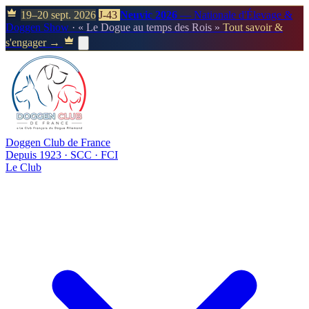
19–20 sept. 2026
J-43
Neuvic 2026
— Nationale d'Élevage &
Doggen Show
· « Le Dogue au temps des Rois »
Tout savoir &
s'engager →
Doggen Club de France
Depuis 1923 · SCC · FCI
Le Club