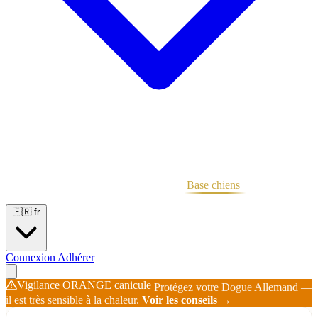
Portées
Étalons
Éleveurs
Base chiens
Boutique
🇫🇷
fr
Connexion
Adhérer
Vigilance ORANGE canicule
Protégez votre Dogue Allemand —
il est très sensible à la chaleur.
Voir les conseils →