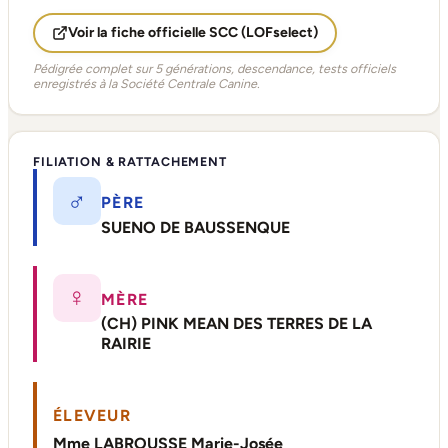
Voir la fiche officielle SCC (LOFselect)
Pédigrée complet sur 5 générations, descendance, tests officiels
enregistrés à la Société Centrale Canine.
FILIATION & RATTACHEMENT
♂
PÈRE
SUENO DE BAUSSENQUE
♀
MÈRE
(CH) PINK MEAN DES TERRES DE LA
RAIRIE
ÉLEVEUR
Mme LABROUSSE Marie-Josée