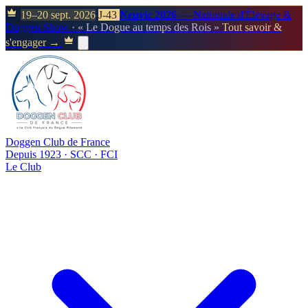
19–20 sept. 2026
J-43
Neuvic 2026
— Nationale d'Élevage &
Doggen Show
· « Le Dogue au temps des Rois »
Tout savoir &
s'engager →
Doggen Club de France
Depuis 1923 · SCC · FCI
Le Club