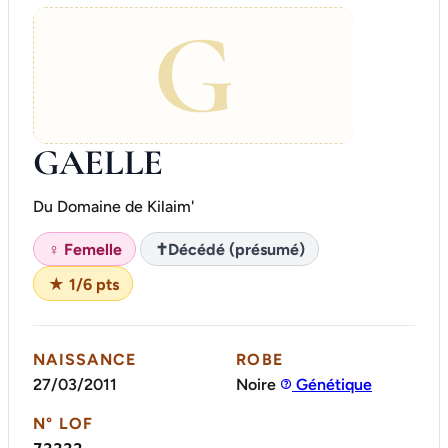
G
GAELLE
Du Domaine de Kilaim'
♀ Femelle
✝
Décédé (présumé)
★ 1/6 pts
NAISSANCE
ROBE
27/03/2011
Noire
Génétique
N° LOF