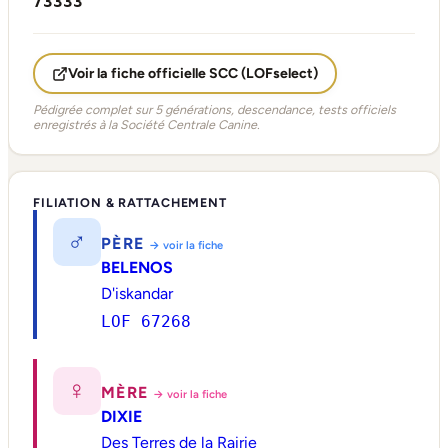
73333
Voir la fiche officielle SCC (LOFselect)
Pédigrée complet sur 5 générations, descendance, tests officiels
enregistrés à la Société Centrale Canine.
FILIATION & RATTACHEMENT
♂
PÈRE
→ voir la fiche
BELENOS
D'iskandar
LOF 67268
♀
MÈRE
→ voir la fiche
DIXIE
Des Terres de la Rairie