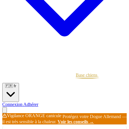
Portées
Étalons
Éleveurs
Base chiens
Boutique
🇫🇷
fr
Connexion
Adhérer
Vigilance ORANGE canicule
Protégez votre Dogue Allemand —
il est très sensible à la chaleur.
Voir les conseils →