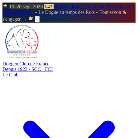
19–20 sept. 2026
J-43
Neuvic 2026
— Nationale d'Élevage &
Doggen Show
· « Le Dogue au temps des Rois »
Tout savoir &
s'engager →
Doggen Club de France
Depuis 1923 · SCC · FCI
Le Club