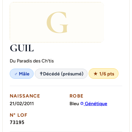
G
GUIL
Du Paradis des Ch'tis
♂ Mâle
✝
Décédé (présumé)
★ 1/6 pts
NAISSANCE
ROBE
21/02/2011
Bleu
Génétique
N° LOF
73195