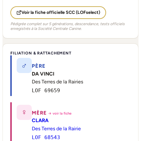
Voir la fiche officielle SCC (LOFselect)
Pédigrée complet sur 5 générations, descendance, tests officiels
enregistrés à la Société Centrale Canine.
FILIATION & RATTACHEMENT
♂
PÈRE
DA VINCI
Des Terres de la Rairies
LOF 69659
♀
MÈRE
→ voir la fiche
CLARA
Des Terres de la Rairie
LOF 68543