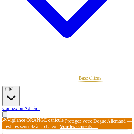
Portées
Étalons
Éleveurs
Base chiens
Boutique
🇫🇷
fr
Connexion
Adhérer
Vigilance ORANGE canicule
Protégez votre Dogue Allemand —
il est très sensible à la chaleur.
Voir les conseils →