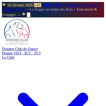
19–20 sept. 2026
J-43
Neuvic 2026
— Nationale d'Élevage &
Doggen Show
· « Le Dogue au temps des Rois »
Tout savoir &
s'engager →
Doggen Club de France
Depuis 1923 · SCC · FCI
Le Club