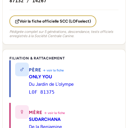
87132 / 14267
Voir la fiche officielle SCC (LOFselect)
Pédigrée complet sur 5 générations, descendance, tests officiels
enregistrés à la Société Centrale Canine.
FILIATION & RATTACHEMENT
♂
PÈRE
→ voir la fiche
ONLY YOU
Du Jardin de L'olympe
LOF 81375
♀
MÈRE
→ voir la fiche
SUDARCHANA
De la Benjamine