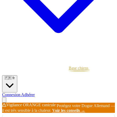
Portées
Étalons
Éleveurs
Base chiens
Boutique
🇫🇷
fr
Connexion
Adhérer
Vigilance ORANGE canicule
Protégez votre Dogue Allemand —
il est très sensible à la chaleur.
Voir les conseils →